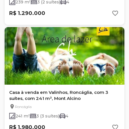
239 m²
3 (2 suítes)
4
R$ 1.290.000
Casa à venda em Valinhos, Roncáglia, com 3
suítes, com 241 m², Mont Alcino
Roncáglia
241 m²
3 (3 suítes)
4
R$ 1.980.000