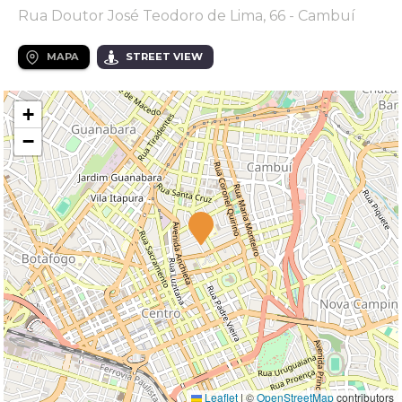
Rua Doutor José Teodoro de Lima, 66 - Cambuí
MAPA
STREET VIEW
+
−
Leaflet
|
©
OpenStreetMap
contributors