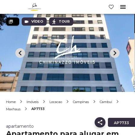
VÍDEO
TOUR
Home
Imóveis
Locacao
Campinas
Cambuí
AP7733
Maxhaus
AP7733
apartamento
Apartamento para alugar em