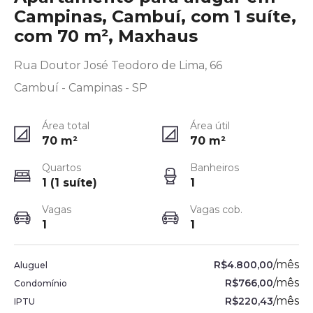
Campinas, Cambuí, com 1 suíte,
com 70 m², Maxhaus
Rua Doutor José Teodoro de Lima, 66
Cambuí - Campinas - SP
Área total
Área útil
70
m²
70
m²
Quartos
Banheiros
1 (1 suíte)
1
Vagas
Vagas cob.
1
1
/
mês
R$4.800,00
Aluguel
/
mês
R$766,00
Condomínio
/
mês
R$220,43
IPTU