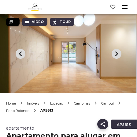
VÍDEO
TOUR
Home
Imóveis
Locacao
Campinas
Cambuí
AP5613
Porto Rotondo
AP5613
apartamento
Apartamento para alugar em