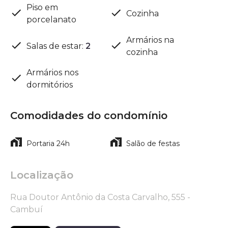
Piso em
Cozinha
porcelanato
Armários na
Salas de estar
:
2
cozinha
Armários nos
dormitórios
Comodidades do condomínio
Portaria 24h
Salão de festas
Localização
Rua Doutor Antônio da Costa Carvalho, 555 -
Cambuí