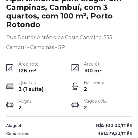
Campinas, Cambuí, com 3
quartos, com 100 m², Porto
Rotondo
Rua Doutor Antônio da Costa Carvalho, 555
Cambuí - Campinas - SP
Área total
Área útil
126
m²
100
m²
Quartos
Banheiros
3 (1 suíte)
2
Vagas
Vagas cob.
2
2
/
mês
R$5.100,00
Aluguel
/
mês
R$1.579,23
Condomínio