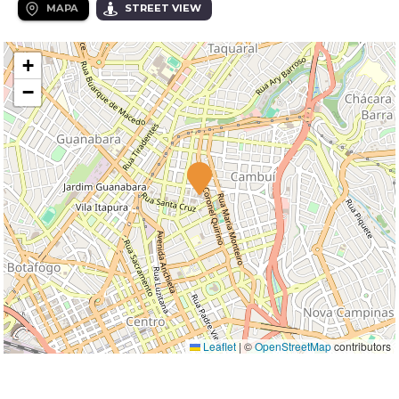
MAPA
STREET VIEW
+
−
Leaflet
|
©
OpenStreetMap
contributors