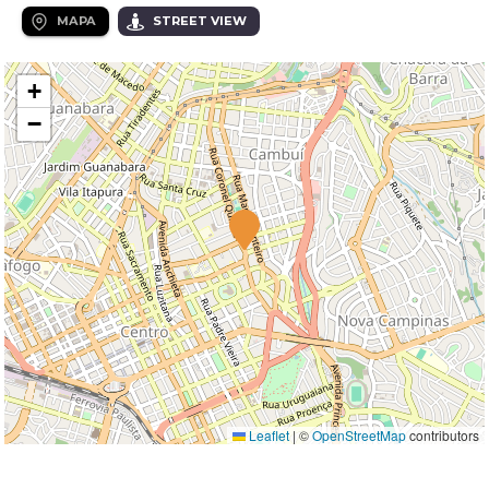
MAPA
STREET VIEW
+
−
Leaflet
|
©
OpenStreetMap
contributors