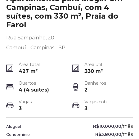
Campinas, Cambuí, com 4
suítes, com 330 m², Praia do
Farol
Rua Sampainho, 20
Cambuí - Campinas - SP
Área total
Área útil
427
m²
330
m²
Quartos
Banheiros
4 (4 suítes)
2
Vagas
Vagas cob.
3
3
/
mês
R$10.000,00
Aluguel
/
mês
R$3.800,00
Condomínio