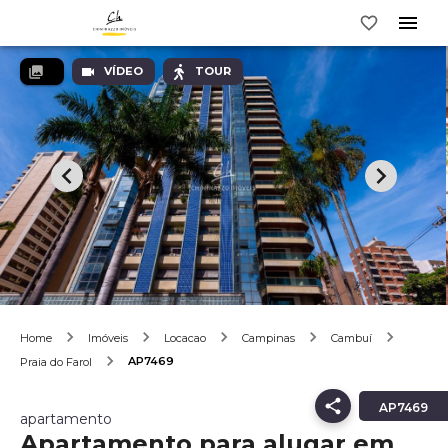
VÍDEO
TOUR
Home
Imóveis
Locacao
Campinas
Cambuí
AP7469
Praia do Farol
AP7469
apartamento
Apartamento para alugar em