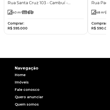
Rua Santa Cruz 103 - Cambuí -
Rua Padre
Campinas - SP
Campinas
40
m²
1
1
48
m²
Comprar:
Comprar:
R$ 595.000
R$ 590.00
Navegação
Home
Imóveis
Fale conosco
Quero anunciar
Quem somos