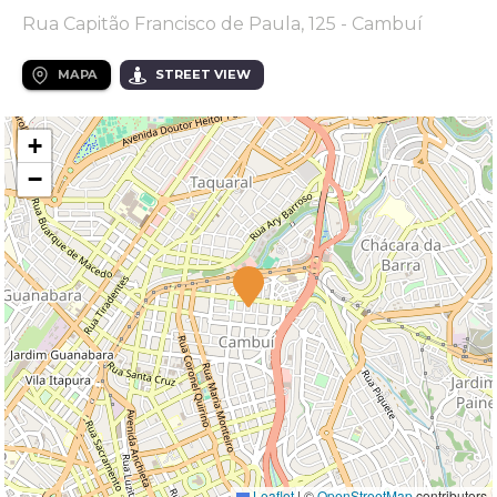
Rua Capitão Francisco de Paula, 125 - Cambuí
MAPA
STREET VIEW
+
−
Leaflet
|
©
OpenStreetMap
contributors