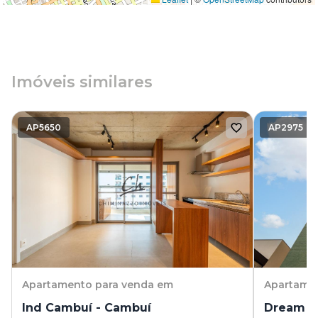
Imóveis similares
AP5650
AP2975
Apartamento
para venda em
Apartame
Ind Cambuí - Cambuí
Dream H