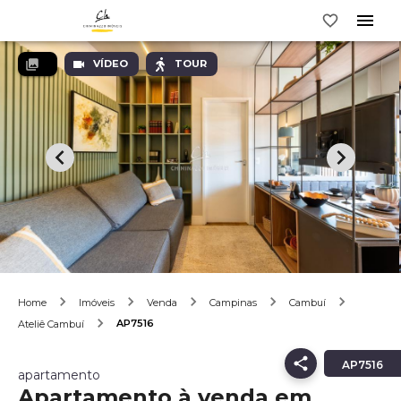
VÍDEO
TOUR
Home
Imóveis
Venda
Campinas
Cambuí
AP7516
Ateliê Cambuí
AP7516
apartamento
Apartamento à venda em