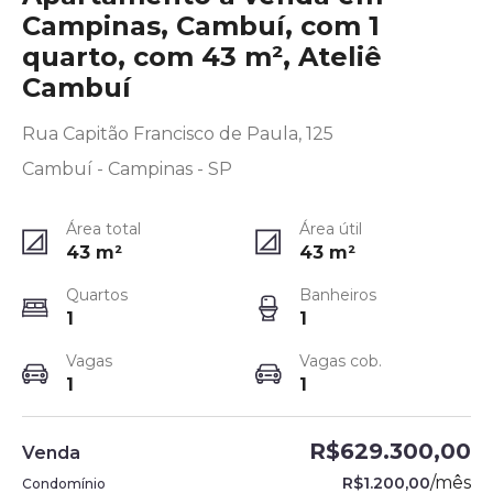
Campinas, Cambuí, com 1
quarto, com 43 m², Ateliê
Cambuí
Rua Capitão Francisco de Paula, 125
Cambuí - Campinas - SP
Área total
Área útil
43
m²
43
m²
Quartos
Banheiros
1
1
Vagas
Vagas cob.
1
1
R$629.300,00
Venda
/
mês
R$1.200,00
Condomínio