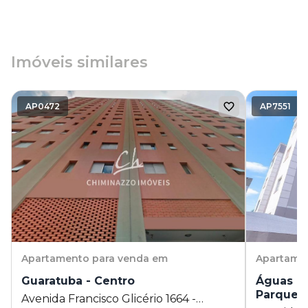
Imóveis similares
AP0472
AP7551
Apartamento
para venda em
Apartame
Guaratuba - Centro
Águas da
Parque 
Avenida Francisco Glicério 1664 -