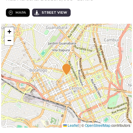
MAPA
STREET VIEW
+
−
Leaflet
|
©
OpenStreetMap
contributors