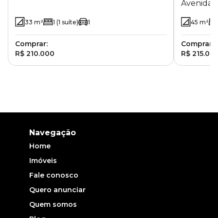
Avenida S
Centro - Campinas - SP
Loteamen
33
m²
1
(1 suíte)
1
45
m²
Campinas
Comprar:
Comprar:
R$ 210.000
R$ 215.00
Navegação
Home
Imóveis
Fale conosco
Quero anunciar
Quem somos