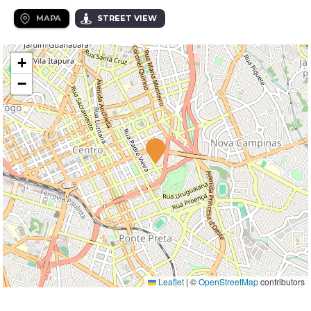
MAPA
STREET VIEW
+
−
Leaflet
|
©
OpenStreetMap
contributors