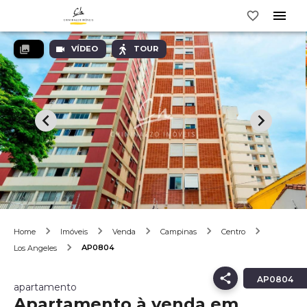
VÍDEO
TOUR
Home
Imóveis
Venda
Campinas
Centro
AP0804
Los Angeles
AP0804
apartamento
Apartamento à venda em