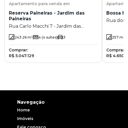
Apartamento
para venda em
Apartame
Reserva Paineiras - Jardim das
Bossa N
Paineiras
Rua dos 
Rua Carlo Macchi 7 - Jardim das
Campinas
Paineiras - Campinas - SP
243.26
m²
4
(4 suítes)
3
257
m²
Comprar:
Comprar:
R$ 5.047.129
R$ 4.650.
Navegação
Home
Imóveis
Fale conosco