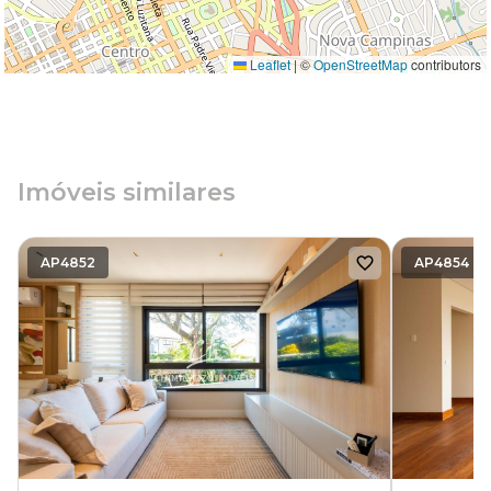
Leaflet
|
©
OpenStreetMap
contributors
Imóveis similares
AP4852
AP4854