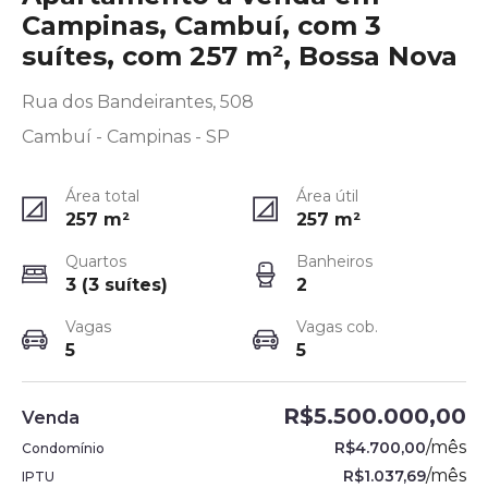
Campinas, Cambuí, com 3
suítes, com 257 m², Bossa Nova
Rua dos Bandeirantes, 508
Cambuí - Campinas - SP
Área total
Área útil
257
m²
257
m²
Quartos
Banheiros
3 (3 suítes)
2
Vagas
Vagas cob.
5
5
R$5.500.000,00
Venda
/
mês
R$4.700,00
Condomínio
/
mês
R$1.037,69
IPTU