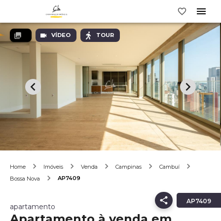
VÍDEO
TOUR
Home
Imóveis
Venda
Campinas
Cambuí
AP7409
Bossa Nova
AP7409
apartamento
Apartamento à venda em