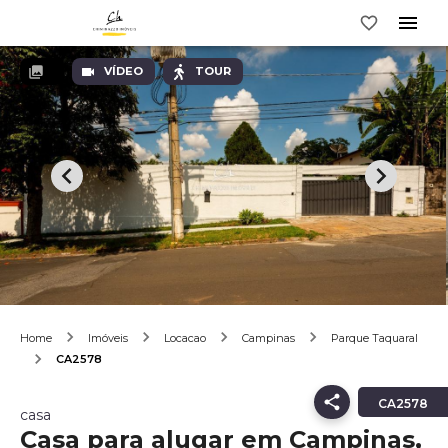
VÍDEO
TOUR
Home
Imóveis
Locacao
Campinas
Parque Taquaral
CA2578
CA2578
casa
Casa para alugar em Campinas,