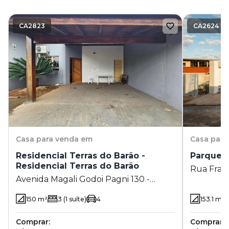
CA2823
CA2624
Casa
para venda em
Casa
para
Residencial Terras do Barão -
Parque 
Residencial Terras do Barão
Rua Franc
Avenida Magali Godoi Pagni 130 -
Taquaral 
Residencial Terras do Barão - Campinas
150
m²
3
(1 suíte)
4
153.1
m²
- SP
Comprar:
Comprar: