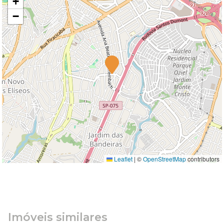
+
−
Leaflet
|
©
OpenStreetMap
contributors
Imóveis similares