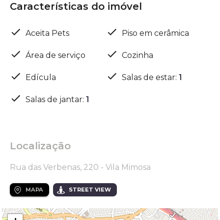
Características do imóvel
Aceita Pets
Piso em cerâmica
Área de serviço
Cozinha
Edícula
Salas de estar
:
1
Salas de jantar
:
1
Localização
Rua das Verbenas, 220 - Vila Mimosa
MAPA
STREET VIEW