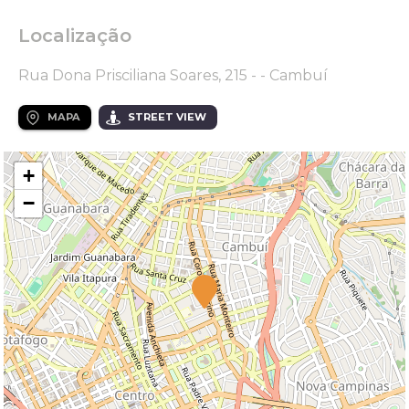
Localização
Rua Dona Prisciliana Soares, 215 - - Cambuí
MAPA
STREET VIEW
+
−