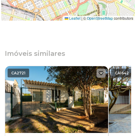
Leaflet
|
©
OpenStreetMap
contributors
Imóveis similares
CA2721
CA1642