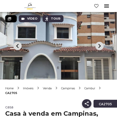
VÍDEO
TOUR
Home
Imóveis
Venda
Campinas
Cambuí
CA2705
CA2705
casa
Casa à venda em Campinas,