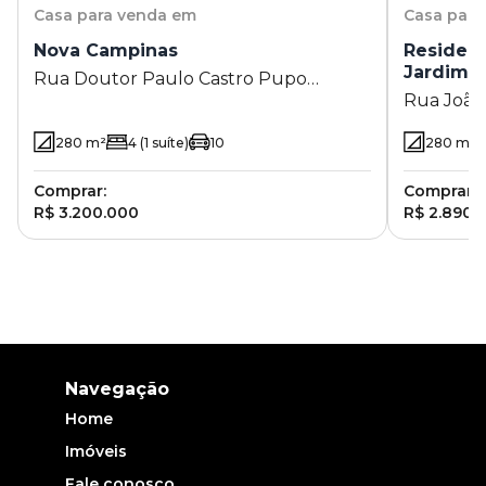
Casa
para venda em
Casa
para
Nova Campinas
Residenc
Jardim 
Rua Doutor Paulo Castro Pupo
Rua João 
Nogueira 654 - - Nova Campinas -
Jardim C
Campinas - SP
280
m²
4
(1 suíte)
10
280
m²
Comprar:
Comprar:
R$ 3.200.000
R$ 2.890.
Navegação
Home
Imóveis
Fale conosco