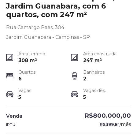
Jardim Guanabara, com 6
quartos, com 247 m²
Rua Camargo Paes, 304
Jardim Guanabara - Campinas - SP
Área terreno
Área construída
308
m²
247
m²
Quartos
Banheiros
6
2
Vagas
Vagas des.
5
5
R$800.000,00
Venda
/
mês
R$399,81
IPTU