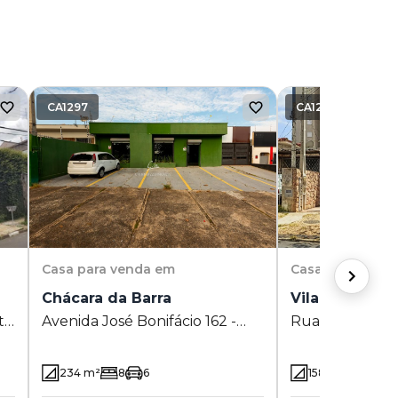
CA1297
CA1258
Casa
para venda em
Casa
para vend
Chácara da Barra
Vila Itapura
to
Avenida José Bonifácio 162 -
Rua Visconde d
as
Chácara da Barra - Campinas -
Vila Itapura - 
SP
234
m²
8
6
158.2
m²
4