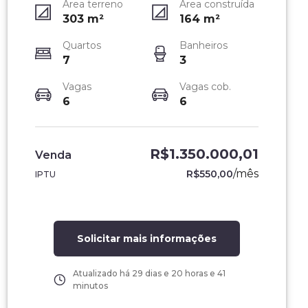
Área terreno
Área construída
303
m²
164
m²
Quartos
Banheiros
7
3
Vagas
Vagas cob.
6
6
R$1.350.000,01
Venda
/
mês
R$550,00
IPTU
Solicitar mais informações
Atualizado há
29 dias e 20 horas e 41
minutos