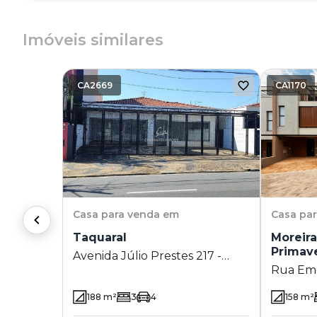
Imóveis similares
CA2669
CA1170
Casa
para venda em
Casa
pa
Taquaral
Moreira
Primav
Avenida Júlio Prestes 217 -
Rua Eme
Taquaral - Campinas - SP
1730 - C
188
m²
3
4
158
m²
Campina