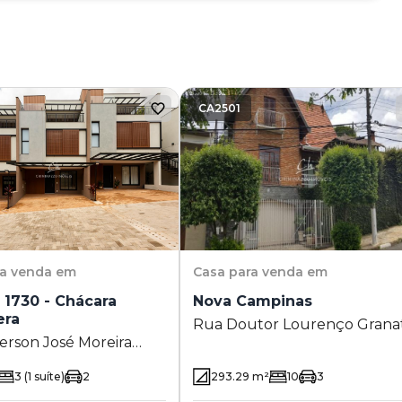
CA2501
ra venda em
Casa
para venda em
 1730 - Chácara
Nova Campinas
era
Rua Doutor Lourenço Grana
rson José Moreira
35 - Nova Campinas - Campin
hácara Primavera -
- SP
3
(1 suíte)
2
293.29
m²
10
3
s - SP