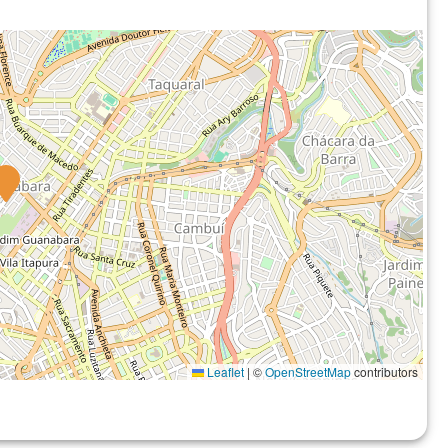
Leaflet
|
©
OpenStreetMap
contributors