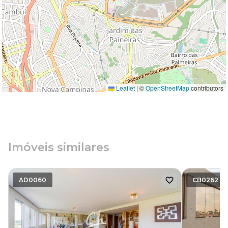
Leaflet
|
©
OpenStreetMap
contributors
Imóveis similares
AD0060
CB0262