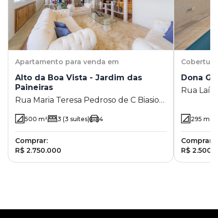
Apartamento
para venda em
Cobertura
Alto da Boa Vista - Jardim das
Dona Gu
Paineiras
Rua Laís 
Rua Maria Teresa Pedroso de C Biasio
Campinas
40- - Jardim das Paineiras - Campinas -
500
m²
3
(3 suítes)
4
295
m²
SP
Comprar:
Comprar:
R$ 2.750.000
R$ 2.500.