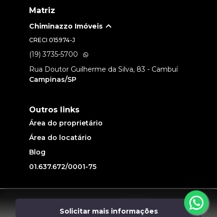
Matriz
Chiminazzo Imóveis
CRECI
015974-J
(19) 3735-5700
Rua Doutor Guilherme da Silva, 83 - Cambuí
Campinas/SP
Outros links
Área do proprietário
Área do locatário
Blog
01.637.672/0001-75
Desenvolvido por
Solicitar mais informações