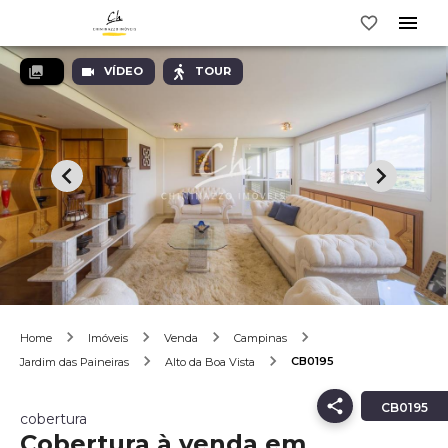
VÍDEO
TOUR
Home
Imóveis
Venda
Campinas
CB0195
Jardim das Paineiras
Alto da Boa Vista
CB0195
cobertura
Cobertura à venda em