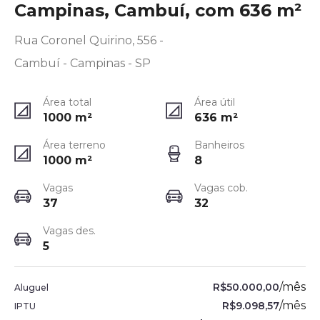
Campinas, Cambuí, com 636 m²
Rua Coronel Quirino, 556 -
Cambuí - Campinas - SP
Área total
Área útil
1000
m²
636
m²
Área terreno
Banheiros
1000
m²
8
Vagas
Vagas cob.
37
32
Vagas des.
5
/
mês
R$50.000,00
Aluguel
/
mês
R$9.098,57
IPTU