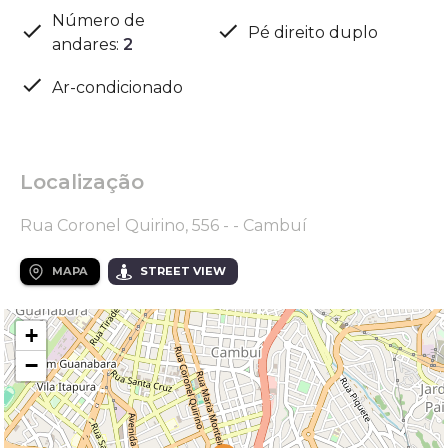
Número de
Pé direito duplo
andares
:
2
Ar-condicionado
Localização
Rua Coronel Quirino, 556 - - Cambuí
MAPA
STREET VIEW
+
−