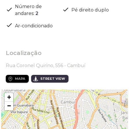
Número de
Pé direito duplo
andares
:
2
Ar-condicionado
Localização
Rua Coronel Quirino, 556 - Cambuí
MAPA
STREET VIEW
+
−