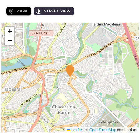
MAPA
STREET VIEW
+
−
Leaflet
|
©
OpenStreetMap
contributors