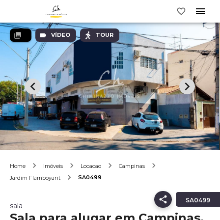
VÍDEO
TOUR
Home
Imóveis
Locacao
Campinas
SA0499
Jardim Flamboyant
SA0499
sala
Sala para alugar em Campinas,