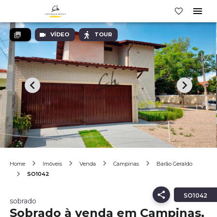
VÍDEO
TOUR
Home
Imóveis
Venda
Campinas
Barão Geraldo
SO1042
SO1042
sobrado
Sobrado à venda em Campinas,