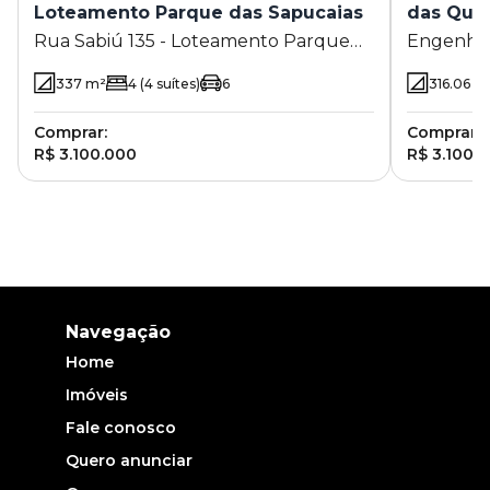
Loteamento Parque das Sapucaias
das Qua
Rua Sabiú 135 - Loteamento Parque
Engenheir
das Sapucaias - Campinas - SP
Araújo 15
337
m²
4
(4 suítes)
6
316.06
m
Campinas
Comprar:
Comprar:
R$ 3.100.000
R$ 3.100.
Navegação
Home
Imóveis
Fale conosco
Quero anunciar