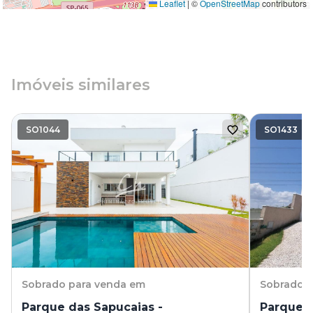
Leaflet
|
©
OpenStreetMap
contributors
Imóveis similares
SO1044
SO1433
Sobrado
para venda em
Sobrado
p
Parque das Sapucaias -
Parque d