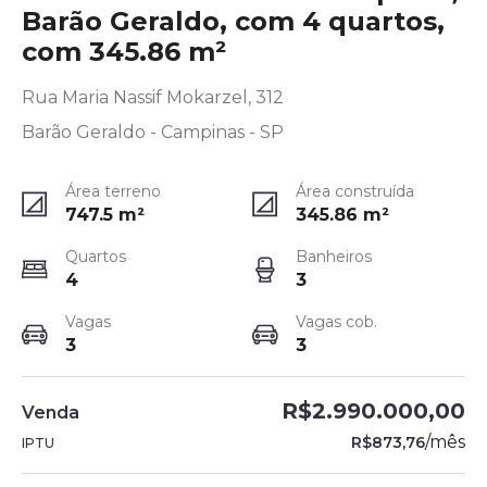
Barão Geraldo, com 4 quartos,
com 345.86 m²
Rua Maria Nassif Mokarzel, 312
Barão Geraldo - Campinas - SP
Área terreno
Área construída
747.5
m²
345.86
m²
Quartos
Banheiros
4
3
Vagas
Vagas cob.
3
3
R$2.990.000,00
Venda
/
mês
R$873,76
IPTU