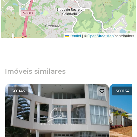
Leaflet
|
©
OpenStreetMap
contributors
Imóveis similares
SO1145
SO1134