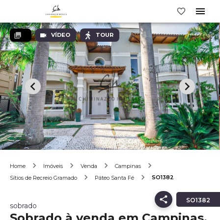
VÍDEO
TOUR
Home
Imóveis
Venda
Campinas
SO1382
Sítios de Recreio Gramado
Páteo Santa Fé
SO1382
sobrado
Sobrado à venda em Campinas,