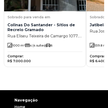
Sobrado
para venda em
Sobrado
p
Colinas Do Santander - Sítios de
Jatibela 
Recreio Gramado
Rua José P
Rua Eliseu Teixeira de Camargo 1077.. -
Jatibela 
Sítios de Recreio Gramado - Campinas -
1000
m²
4
(4 suítes)
6
559.8
m²
SP
Comprar:
Comprar:
R$ 7.000.000
R$ 6.400.
Navegação
Home