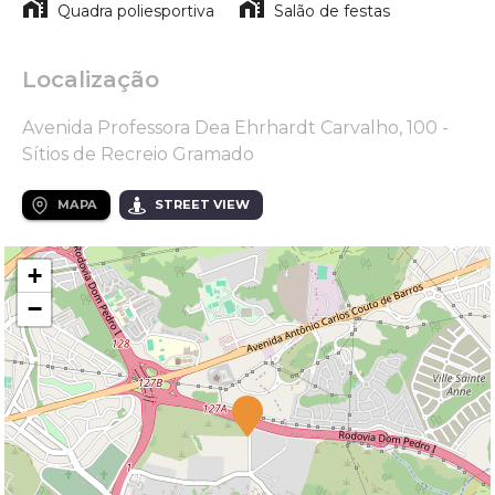
Quadra poliesportiva
Salão de festas
Localização
Avenida Professora Dea Ehrhardt Carvalho, 100 -
Sítios de Recreio Gramado
MAPA
STREET VIEW
+
−