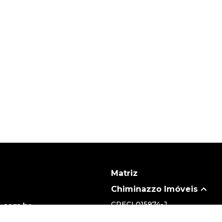
Matriz
Chiminazzo Imóveis
CRECI
015974-J
.com.br
(19) 3735-5700