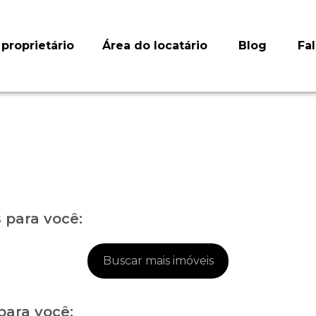
proprietário
Área do locatário
Blog
Fa
para você:
Buscar mais imóveis
para você: