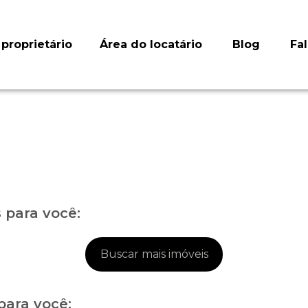
proprietário
Área do locatário
Blog
Fa
para você:
Buscar mais imóveis
para você: