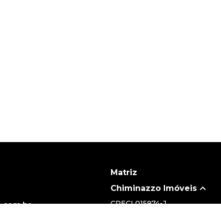
Matriz
Chiminazzo Imóveis
CRECI
015974-J
.com.br
(19) 3735-5700