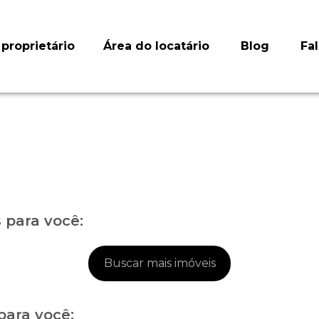
proprietário
Área do locatário
Blog
Fa
para você:
Buscar mais imóveis
para você: