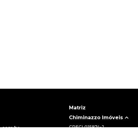
Matriz
Chiminazzo Imóveis
CRECI
015974-J
.com.br
(19) 3735-5700