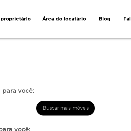
proprietário
Área do locatário
Blog
Fa
para você:
Buscar mais imóveis
para você: