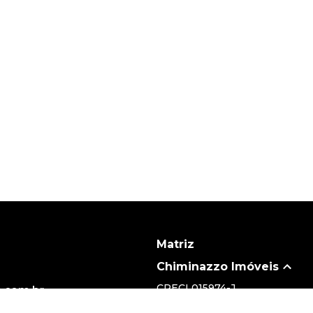
Matriz
Chiminazzo Imóveis
CRECI
015974-J
.com.br
(19) 3735-5700