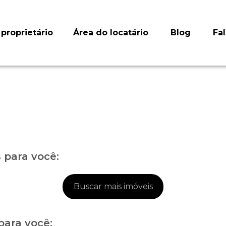
proprietário
Área do locatário
Blog
Fa
para você:
Buscar mais imóveis
para você: