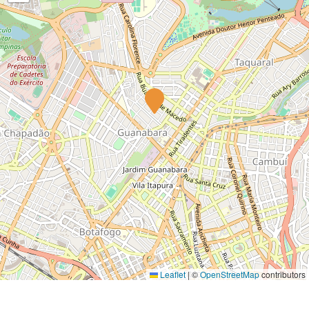
Leaflet
|
©
OpenStreetMap
contributors