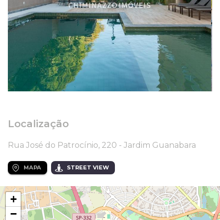
Localização
Rua José do Patrocínio, 220 - Jardim Guanabara
MAPA
STREET VIEW
+
−