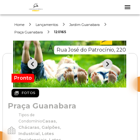
Home
Lançamentos
Jardim Guanabara
120165
Praça Guanabara
Rua José do Patrocínio, 220
Pronto
FOTOS
Praça Guanabara
Tipos de
Casas,
Condomínio
Chácaras, Galpões,
Industrial, Lotes
Residenciais, Lotes