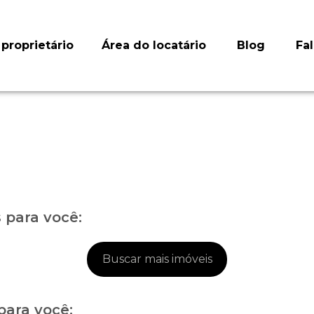
proprietário
Área do locatário
Blog
Fa
para você:
Buscar mais imóveis
para você: