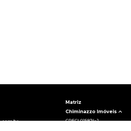
Matriz
Chiminazzo Imóveis
CRECI
015974-J
.com.br
(19) 3735-5700