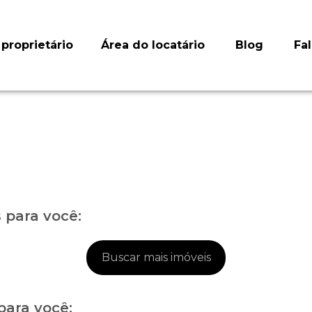
proprietário
Área do locatário
Blog
Fa
para você:
Buscar mais imóveis
para você: