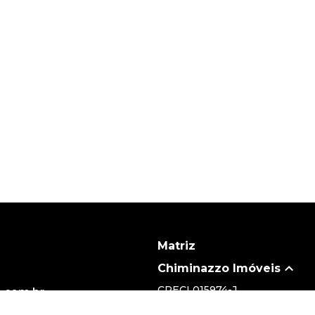
Matriz
Chiminazzo Imóveis
CRECI
015974-J
.com.br
(19) 3735-5700