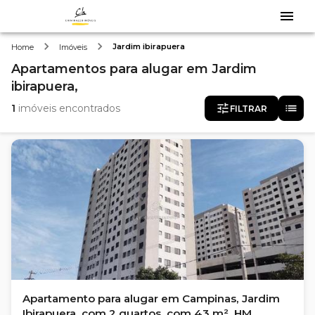
Jardim ibirapuera
Home
Imóveis
Apartamentos
para alugar
em
Jardim
ibirapuera,
1
imóveis encontrados
FILTRAR
Apartamento para alugar em Campinas, Jardim
Ibirapuera, com 2 quartos, com 43 m², HM