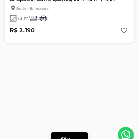
Intense
Jardim Ibirapuera
43 m²
2
1
R$ 2.190