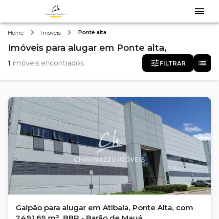
Ponte alta
Home
Imóveis
Imóveis
para alugar
em
Ponte alta,
1
imóveis encontrados
FILTRAR
Galpão para alugar em Atibaia, Ponte Alta, com
2491.69 m², BBP - Barão de Mauá