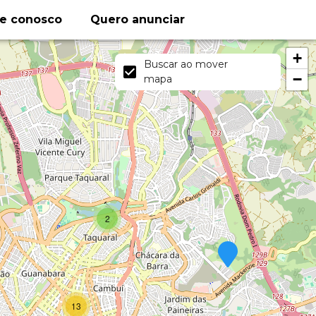
le conosco
Quero anunciar
+
Buscar ao mover
−
mapa
2
13