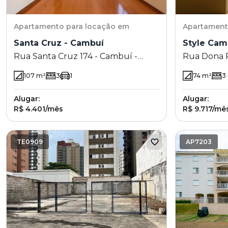
Apartamento
para locação em
Apartamen
Santa Cruz - Cambuí
Style Cam
Rua Santa Cruz 174 - Cambuí -
Rua Dona Pr
Campinas - SP
Cambuí - C
107
m²
3
1
74
m²
3
Alugar:
Alugar:
R$ 4.401/mês
R$ 9.717/mê
TE0909
AP7203