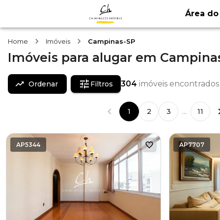
Área do 
Home
Imóveis
Campinas-SP
Imóveis
para alugar
em
Campina
304
imóveis encontrados
Ordenar
Filtros
1
2
3
...
11
AP5344
AP7707