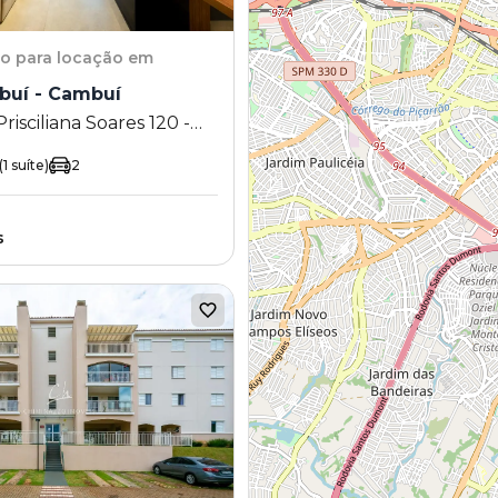
to
para locação em
buí - Cambuí
isciliana Soares 120 -
ampinas - SP
(1 suíte)
2
s