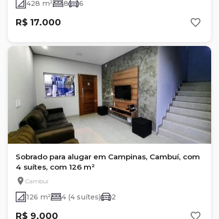
428 m²
8
6
R$ 17.000
Sobrado para alugar em Campinas, Cambuí, com
4 suítes, com 126 m²
Cambuí
126 m²
4 (4 suítes)
2
R$ 9.000