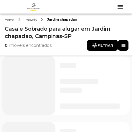
Jardim chapadao
Home
Imóveis
Casa e Sobrado
para alugar
em
Jardim
chapadao,
Campinas-SP
0
imóveis encontrados
FILTRAR