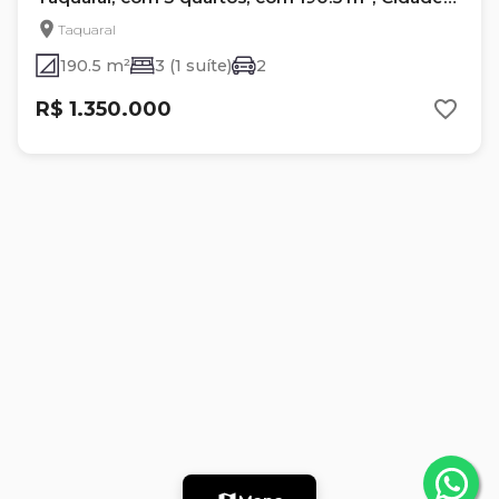
Do México
Taquaral
190.5 m²
3 (1 suíte)
2
R$ 1.350.000