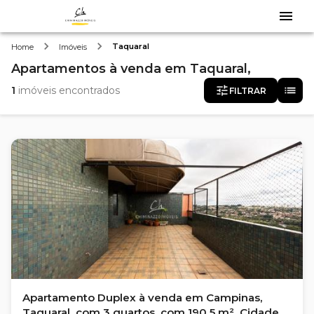
Taquaral
Home
Imóveis
Apartamentos
à venda
em
Taquaral,
1
imóveis encontrados
FILTRAR
Apartamento Duplex à venda em Campinas,
Taquaral, com 3 quartos, com 190.5 m², Cidades