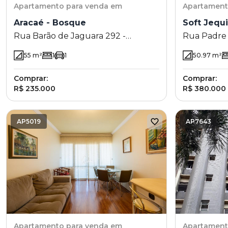
Apartamento
para venda em
Apartamen
Aracaé - Bosque
Soft Jequi
Rua Barão de Jaguara 292 -
Rua Padre V
Bosque - Campinas - SP
Campinas -
55
m²
1
1
50.97
m²
Comprar:
Comprar:
R$ 235.000
R$ 380.000
AP5019
AP7643
Apartamento
para venda em
Apartamen