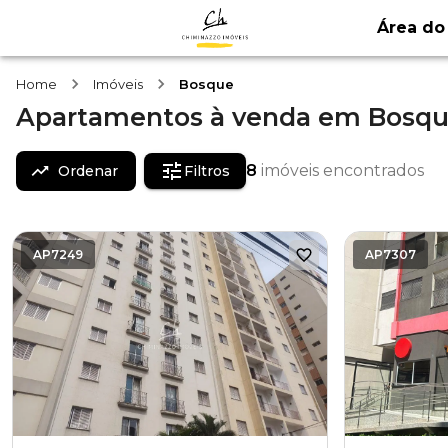
Área do 
Home
Imóveis
Bosque
Apartamentos
à venda
em
Bosqu
8
imóveis encontrados
Ordenar
Filtros
AP7249
AP7307