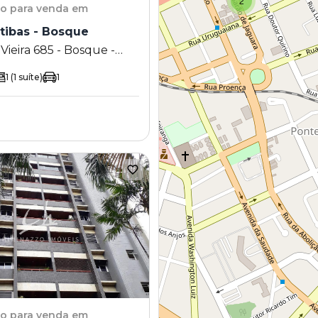
2
to
para venda em
tibas - Bosque
ieira 685 - Bosque -
 SP
1
(1 suíte)
1
to
para venda em