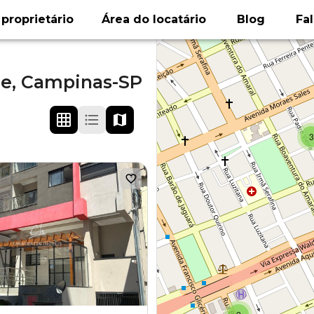
proprietário
Área do locatário
Blog
Fa
e,
Campinas-SP
3