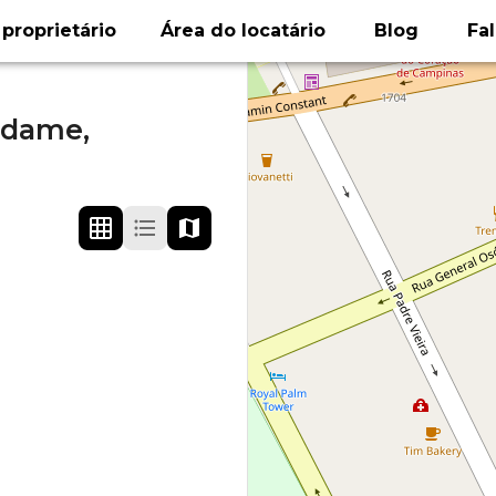
proprietário
Área do locatário
Blog
Fa
 dame,