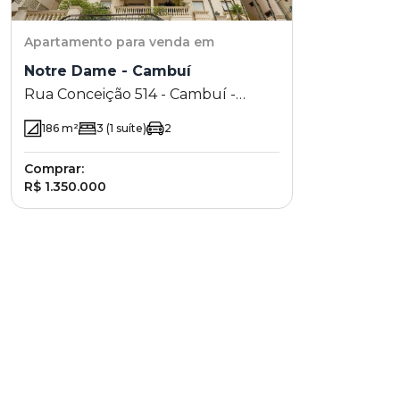
Apartamento
para venda em
Notre Dame - Cambuí
Rua Conceição 514 - Cambuí -
Campinas - SP
186
m²
3
(1 suíte)
2
Comprar:
R$ 1.350.000