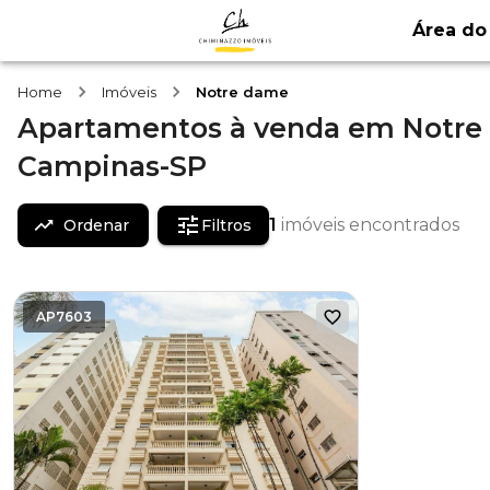
Área do 
Home
Imóveis
Notre dame
Apartamentos
à venda
em
Notre
Campinas-SP
1
imóveis encontrados
Ordenar
Filtros
AP7603