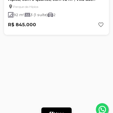
Flores
Parque da Hípica
92 m²
3 (1 suíte)
2
R$ 845.000