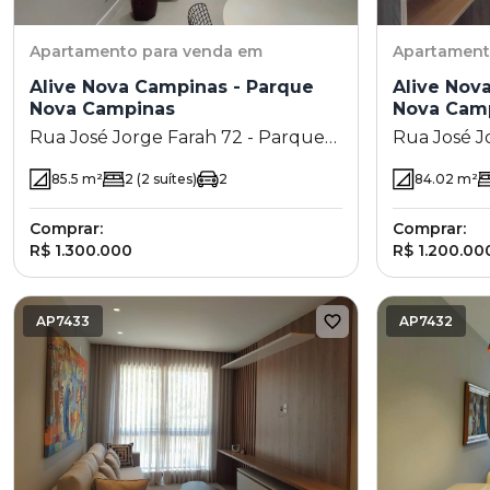
Apartamento
para venda em
Apartamen
Alive Nova Campinas - Parque
Alive Nov
Nova Campinas
Nova Cam
Rua José Jorge Farah 72 - Parque
Rua José J
Nova Campinas - Campinas - SP
Nova Campi
85.5
m²
2
(2 suítes)
2
84.02
m²
Comprar:
Comprar:
R$ 1.300.000
R$ 1.200.00
AP7433
AP7432