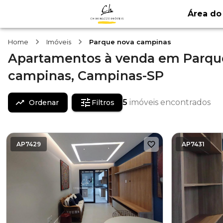
Área do 
Home
Imóveis
Parque nova campinas
Apartamentos
à venda
em
Parqu
campinas,
Campinas-SP
5
imóveis encontrados
Ordenar
Filtros
AP7429
AP7431