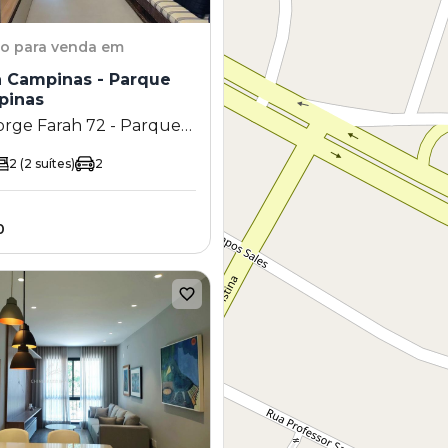
to
para venda em
a Campinas - Parque
pinas
orge Farah 72 - Parque
nas - Campinas - SP
2
(2 suítes)
2
0