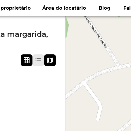
proprietário
Área do locatário
Blog
Fa
a margarida,