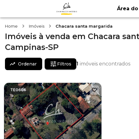
Área do 
Home
Imóveis
Chacara santa margarida
Imóveis
à venda
em
Chacara sant
Campinas-SP
1
imóveis encontrados
Ordenar
Filtros
TE0606