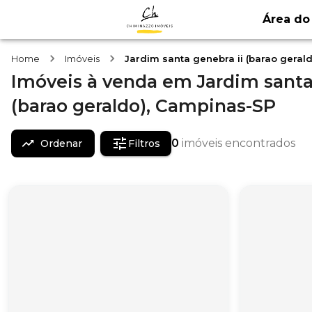
Área do 
Home
Imóveis
Jardim santa genebra ii (barao geral
Imóveis
à venda
em
Jardim santa
(barao geraldo),
Campinas-SP
0
imóveis encontrados
Ordenar
Filtros