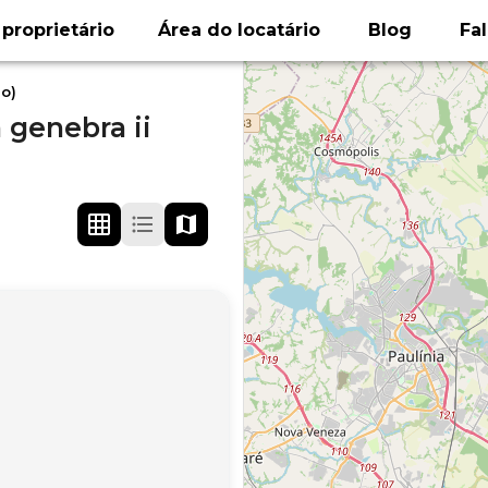
proprietário
Área do locatário
Blog
Fa
do)
 genebra ii