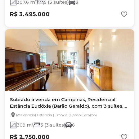
307.6 m²
5 (5 suítes)
3
R$ 3.495.000
Sobrado à venda em Campinas, Residencial
Estância Eudóxia (Barão Geraldo), com 3 suítes,
com 309 m²
Residencial Estância Eudóxia (Barão Geraldo)
309 m²
3 (3 suítes)
6
R$ 2.750.000