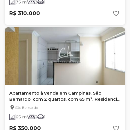
75 m²
3
1
R$ 310.000
Apartamento à venda em Campinas, São
Bernardo, com 2 quartos, com 65 m², Residencial
Clara
São Bernardo
65 m²
2
1
R$ 350.000