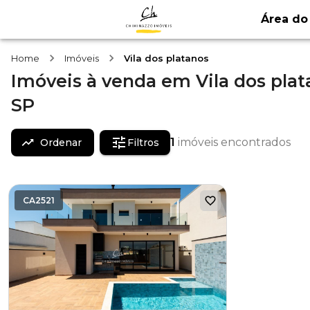
Área do 
Home
Imóveis
Vila dos platanos
Imóveis
à venda
em
Vila dos pla
SP
1
imóveis encontrados
Ordenar
Filtros
CA2521