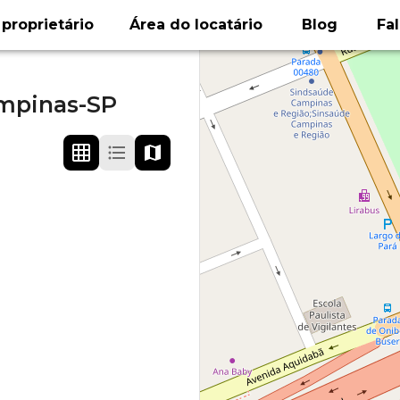
proprietário
Área do locatário
Blog
Fa
mpinas-SP