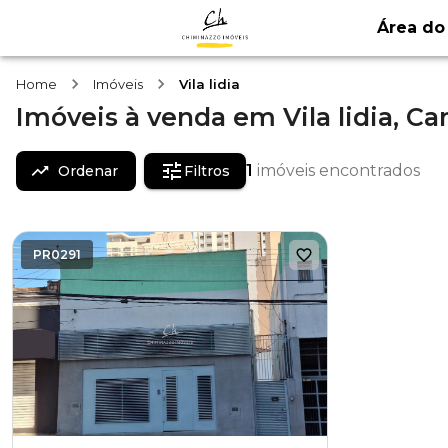
Área do 
Home
Imóveis
Vila lidia
Imóveis
à venda
em
Vila lidia,
Ca
1
imóveis encontrados
Ordenar
Filtros
PR0291