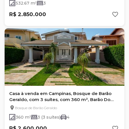
532.67 m²
3
R$ 2.850.000
Casa à venda em Campinas, Bosque de Barão
Geraldo, com 3 suítes, com 360 m², Barão Do
Café
Bosque de Barão Geraldo
360 m²
3 (3 suítes)
4
R$ 2.600.000