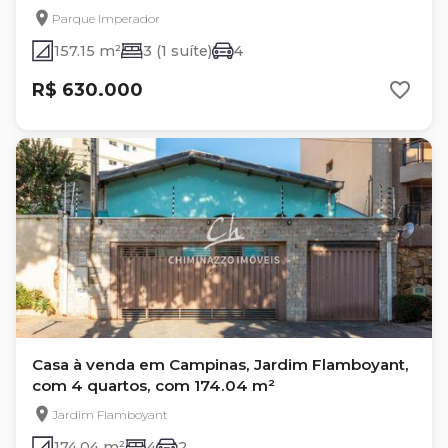
Parque Imperador
157.15 m²
3 (1 suíte)
4
R$ 630.000
Casa à venda em Campinas, Jardim Flamboyant,
com 4 quartos, com 174.04 m²
Jardim Flamboyant
174.04 m²
4
2