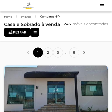
Campinas-SP
Home
Imóveis
Casa e Sobrado
à venda
246
imóveis encontrados
FILTRAR
1
2
3
...
9