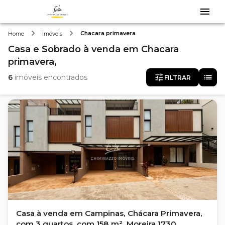
Chacara primavera
Home
Imóveis
Casa e Sobrado
à venda
em
Chacara
primavera,
6
imóveis encontrados
FILTRAR
Casa à venda em Campinas, Chácara Primavera,
com 3 quartos, com 158 m², Moreira 1730