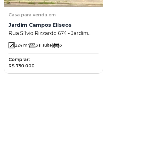
Casa
para venda em
Jardim Campos Elíseos
Rua Sílvio Rizzardo 674 - Jardim
Campos Elíseos - Campinas - SP
224
m²
3
(1 suíte)
3
Comprar:
R$ 750.000