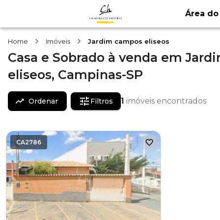
Área do 
Home
Imóveis
Jardim campos eliseos
Casa e Sobrado
à venda
em
Jard
eliseos,
Campinas-SP
1
imóveis encontrados
Ordenar
Filtros
CA2786