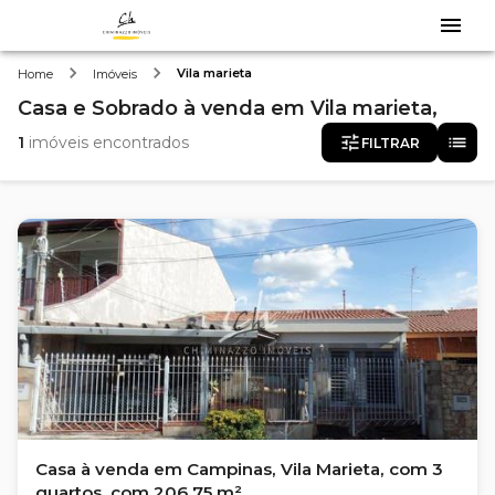
Vila marieta
Home
Imóveis
Casa e Sobrado
à venda
em
Vila marieta,
1
imóveis encontrados
FILTRAR
Casa à venda em Campinas, Vila Marieta, com 3
quartos, com 206.75 m²