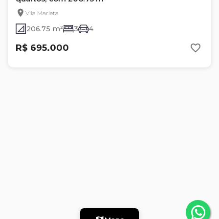
Vila Marieta
206.75 m²
3
4
R$ 695.000