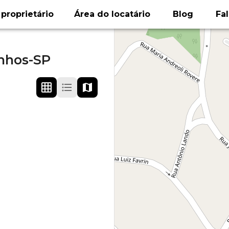
proprietário
Área do locatário
Blog
Fa
inhos-SP