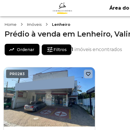
Área do 
Home
Imóveis
Lenheiro
Prédio
à venda
em
Lenheiro,
Val
1
imóveis encontrados
Ordenar
Filtros
PR0283