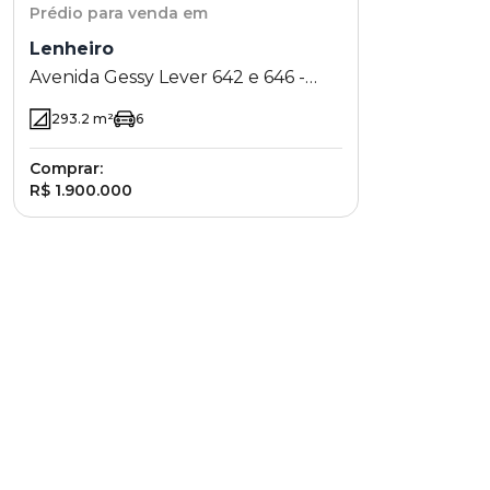
Prédio
para venda em
Lenheiro
Avenida Gessy Lever 642 e 646 -
Lenheiro - Valinhos - SP
293.2
m²
6
Comprar:
R$ 1.900.000