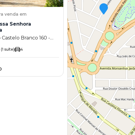
ra venda em
ssa Senhora
a
 Castelo Branco 160 -
sa Senhora Auxiliadora -
(1 suíte)
4
 SP
0