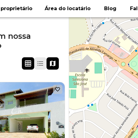
proprietário
Área do locatário
Blog
Fa
im nossa
P