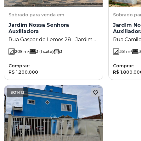
Sobrado
para venda em
Sobrado
pa
Jardim Nossa Senhora
Jardim No
Auxiliadora
Auxiliador
Rua Gaspar de Lemos 28 - Jardim
Rua Camilo
Nossa Senhora Auxiliadora -
Jardim Nos
208
m²
3
(1 suíte)
3
351
m²
3
Campinas - SP
Campinas -
Comprar:
Comprar:
R$ 1.200.000
R$ 1.800.00
SO1413