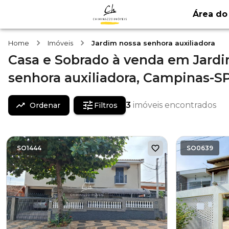
Área do 
Home
Imóveis
Jardim nossa senhora auxiliadora
Casa e Sobrado
à venda
em
Jard
senhora auxiliadora,
Campinas-S
3
imóveis encontrados
Ordenar
Filtros
SO1444
SO0639