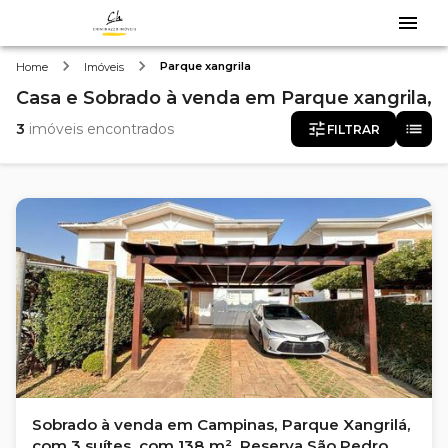
Parque xangrila
Home
Imóveis
Casa e Sobrado
à venda
em
Parque xangrila,
3
imóveis encontrados
FILTRAR
Sobrado à venda em Campinas, Parque Xangrilá,
com 3 suítes, com 138 m², Reserva São Pedro