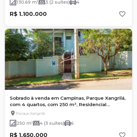
130.69 m²
3 (2 suítes)
4
R$ 1.100.000
Sobrado à venda em Campinas, Parque Xangrilá,
com 4 quartos, com 250 m², Residencial
Shangrilá
Parque Xangrilá
250 m²
4 (3 suítes)
6
R$ 1.650.000